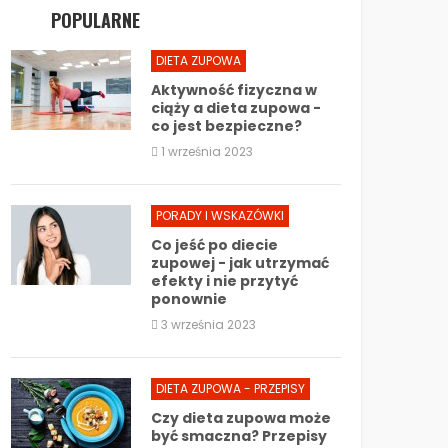
POPULARNE
DIETA ZUPOWA
Aktywność fizyczna w
ciąży a dieta zupowa -
co jest bezpieczne?
1 września 2023
PORADY I WSKAZÓWKI
Co jeść po diecie
zupowej - jak utrzymać
efekty i nie przytyć
ponownie
3 września 2023
DIETA ZUPOWA - PRZEPISY
Czy dieta zupowa może
być smaczna? Przepisy