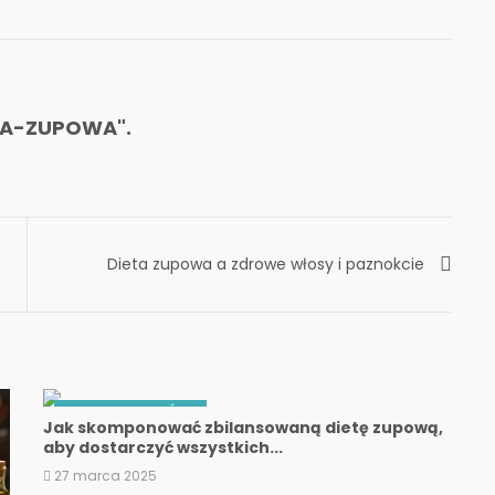
TA-ZUPOWA".
Dieta zupowa a zdrowe włosy i paznokcie
PORADY I WSKAZÓWKI
Jak skomponować zbilansowaną dietę zupową,
aby dostarczyć wszystkich...
27 marca 2025