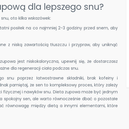
upową dla lepszego snu?
snu, oto kilka wskazówek:
statni posiłek na co najmniej 2-3 godziny przed snem, aby
ne z niską zawartością tłuszczu i przypraw, aby uniknąć
zupowa jest niskokaloryczna, upewnij się, że dostarczasz
ważne dla regeneracji ciała podczas snu.
snu poprzez łatwostrawne składniki, brak kofeiny i
nak pamiętaj, że sen to kompleksowy proces, który zależy
ści fizycznej i nawyków snu. Dieta zupowa może być jednym
a spokojny sen, ale warto równocześnie dbać o pozostałe
wać równowagę między dietą a innymi elementami, które