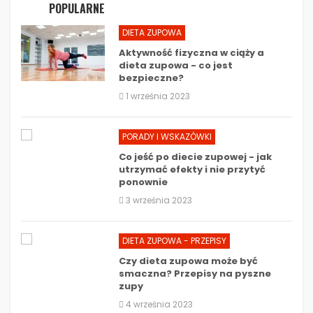
POPULARNE
DIETA ZUPOWA
Aktywność fizyczna w ciąży a
dieta zupowa - co jest
bezpieczne?
1 września 2023
PORADY I WSKAZÓWKI
Co jeść po diecie zupowej - jak
utrzymać efekty i nie przytyć
ponownie
3 września 2023
DIETA ZUPOWA - PRZEPISY
Czy dieta zupowa może być
smaczna? Przepisy na pyszne
zupy
4 września 2023