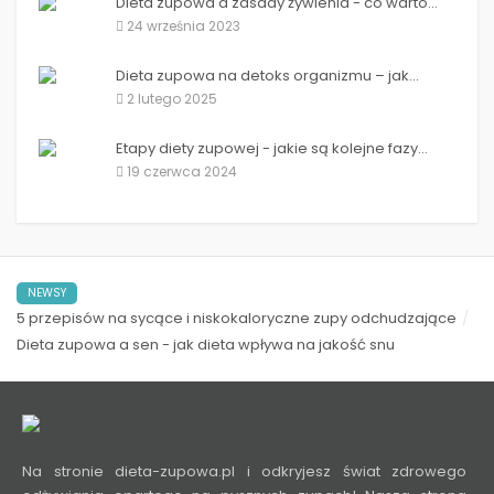
Dieta zupowa a zasady żywienia - co warto...
24 września 2023
Dieta zupowa na detoks organizmu – jak...
2 lutego 2025
Etapy diety zupowej - jakie są kolejne fazy...
19 czerwca 2024
NEWSY
5 przepisów na sycące i niskokaloryczne zupy odchudzające
Dieta zupowa a sen - jak dieta wpływa na jakość snu
Na stronie dieta-zupowa.pl i odkryjesz świat zdrowego