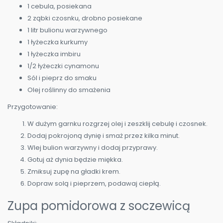
1 cebula, posiekana
2 ząbki czosnku, drobno posiekane
1 litr bulionu warzywnego
1 łyżeczka kurkumy
1 łyżeczka imbiru
1/2 łyżeczki cynamonu
Sól i pieprz do smaku
Olej roślinny do smażenia
Przygotowanie:
W dużym garnku rozgrzej olej i zeszklij cebulę i czosnek.
Dodaj pokrojoną dynię i smaż przez kilka minut.
Wlej bulion warzywny i dodaj przyprawy.
Gotuj aż dynia będzie miękka.
Zmiksuj zupę na gładki krem.
Dopraw solą i pieprzem, podawaj ciepłą.
Zupa pomidorowa z soczewicą