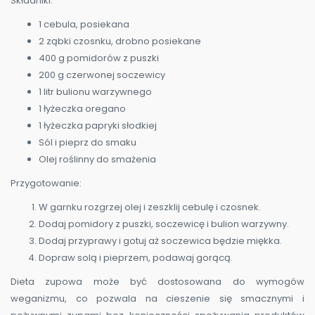
Składniki:
1 cebula, posiekana
2 ząbki czosnku, drobno posiekane
400 g pomidorów z puszki
200 g czerwonej soczewicy
1 litr bulionu warzywnego
1 łyżeczka oregano
1 łyżeczka papryki słodkiej
Sól i pieprz do smaku
Olej roślinny do smażenia
Przygotowanie:
W garnku rozgrzej olej i zeszklij cebulę i czosnek.
Dodaj pomidory z puszki, soczewicę i bulion warzywny.
Dodaj przyprawy i gotuj aż soczewica będzie miękka.
Dopraw solą i pieprzem, podawaj gorącą.
Dieta zupowa może być dostosowana do wymogów
weganizmu, co pozwala na cieszenie się smacznymi i