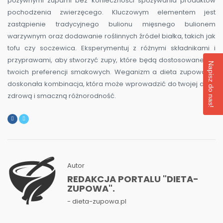
pożywnymi zupami bez konieczności spożywania produktów
pochodzenia zwierzęcego. Kluczowym elementem jest
zastąpienie tradycyjnego bulionu mięsnego bulionem
warzywnym oraz dodawanie roślinnych źródeł białka, takich jak
tofu czy soczewica. Eksperymentuj z różnymi składnikami i
przyprawami, aby stworzyć zupy, które będą dostosowane do
Napisz do nas!
twoich preferencji smakowych. Weganizm a dieta zupowa to
doskonała kombinacja, która może wprowadzić do twojej diety
zdrową i smaczną różnorodność.
Autor
REDAKCJA PORTALU "DIETA-
ZUPOWA".
- dieta-zupowa.pl