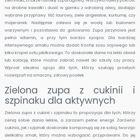
ziemniaki, a także fasolkę szparagową. Warzywa należy pokroić
na drobne kawałki i dusić w garnku z odrobiną oliwy, dodając
wybrane przyprawy: liść laurowy, ziele angielskie, kurkumę, czy
majeranek. Następnie zalewa się je wodą lub bulionem
warzywnym i pozostawia do gotowania. Zupa jarzynowa jest
pełna witamin, a przy tym bardzo sycąca. Dla bardziej
intensywnego smaku można dodać trochę sosu sojowego lub
kilka kropel octu jabłkowego. To doskonałe danie na lekki obiad
lub kolację, które można zabrać nawet do szkoły czy pracy.
Wprost idealna opcja dla tych, którzy szukają prostych
rozwiązań na smaczny, zdrowy posiłek.
Zielona zupa z cukinii i
szpinaku dla aktywnych
Zielona zupa z cukinii i szpinaku to propozycja dla tych, którzy
cenią sobie dania lekkie, a zarazem pełne energii. Zarówno
cukinia, jak i szpinak doskonale komponują się ze sobą, tworząc
delikatny smak, który można wzbogacić przyprawami. Do jej