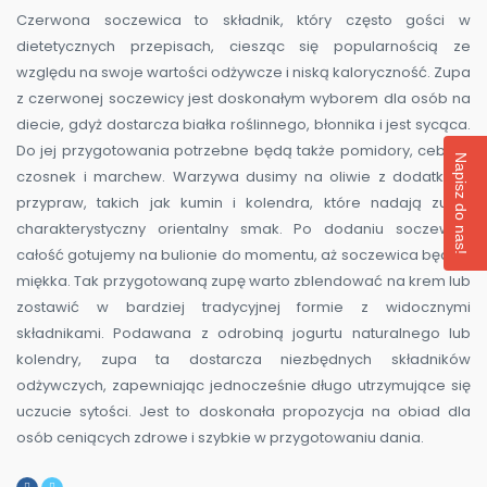
Czerwona soczewica to składnik, który często gości w
dietetycznych przepisach, ciesząc się popularnością ze
względu na swoje wartości odżywcze i niską kaloryczność. Zupa
z czerwonej soczewicy jest doskonałym wyborem dla osób na
diecie, gdyż dostarcza białka roślinnego, błonnika i jest sycąca.
Do jej przygotowania potrzebne będą także pomidory, cebula,
Napisz do nas!
czosnek i marchew. Warzywa dusimy na oliwie z dodatkiem
przypraw, takich jak kumin i kolendra, które nadają zupie
charakterystyczny orientalny smak. Po dodaniu soczewicy
całość gotujemy na bulionie do momentu, aż soczewica będzie
miękka. Tak przygotowaną zupę warto zblendować na krem lub
zostawić w bardziej tradycyjnej formie z widocznymi
składnikami. Podawana z odrobiną jogurtu naturalnego lub
kolendry, zupa ta dostarcza niezbędnych składników
odżywczych, zapewniając jednocześnie długo utrzymujące się
uczucie sytości. Jest to doskonała propozycja na obiad dla
osób ceniących zdrowe i szybkie w przygotowaniu dania.