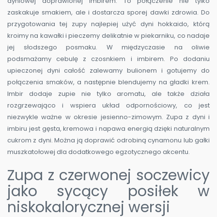
dyniowej doprawionej imbirem. To połączenie nie tylko
zaskakuje smakiem, ale i dostarcza sporej dawki zdrowia. Do
przygotowania tej zupy najlepiej użyć dyni hokkaido, którą
kroimy na kawałki i pieczemy delikatnie w piekarniku, co nadaje
jej słodszego posmaku. W międzyczasie na oliwie
podsmażamy cebulę z czosnkiem i imbirem. Po dodaniu
upieczonej dyni całość zalewamy bulionem i gotujemy do
połączenia smaków, a następnie blendujemy na gładki krem.
Imbir dodaje zupie nie tylko aromatu, ale także działa
rozgrzewająco i wspiera układ odpornościowy, co jest
niezwykle ważne w okresie jesienno-zimowym. Zupa z dyni i
imbiru jest gęsta, kremowa i napawa energią dzięki naturalnym
cukrom z dyni. Można ją doprawić odrobiną cynamonu lub gałki
muszkatołowej dla dodatkowego egzotycznego akcentu.
Zupa z czerwonej soczewicy
jako sycący posiłek w
niskokalorycznej wersji