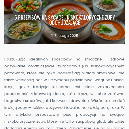
5 PRZEPISÓW NA SYCĄCE I NISKOKALORYCZNE ZUPY
ODCHUDZAJĄCE
13 lutego 2025
Poszukując idealnych sposobów na smaczne i zdrowe
odżywianie, coraz częściej zwracamy się ku niskokalorycznym
potrawom, które nie tylko podkreślają walory smakowe, ale
także wspierają nas w utrzymaniu prawidłowej wagi. W Polsce,
kraju, gdzie tradycja kulinarna jest silnie zakorzeniona,
popularność zdobywają dania, które łączą w sobie zarówno
bogactwo smaków, jak i korzyści zdrowotne. Wśród takich dań
królują zupy — lekkie, pożywne i idealne na każdą porę roku. W
tym artykule przedstawię pięć propozycji na sycące,
niskokaloryczne zupy, które nie tylko zaspokoją głód, ale także
dodadzą energii na cały dzień. Przygotujcie się na kulinarną