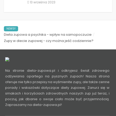
13 września 2023
NEWSY
Dieta zupowa a psychika - wpływ na samopoczucie
Zupy w diecie zupowej - czy można jeść codziennie?
Na stronie dieta-zupowa.pl i odkryjesz świat zdrowego
odżywiania opartego na pysznych zupach! Nasza strona
oferuje nie tylko przepisy na wyśmienite zupy, ale także cenne
porady i wskazówki dotyczące diety zupowej. Zanurz się w
smakach i korzyściach zdrowotnych naszych zup już teraz, i
poczuj, jak dbanie o swoje ciało może być przyjemnością.
Zapraszamy na dieta-zupowa.pl!