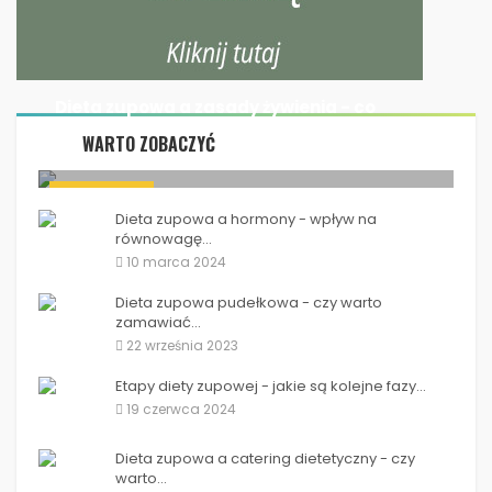
Dieta zupowa a zasady żywienia - co
warto...
WARTO ZOBACZYĆ
24 września 2023
Dieta zupowa a zasady żywienia - co warto...
DIETA ZUPOWA
Dieta zupowa a hormony - wpływ na
równowagę...
10 marca 2024
Dieta zupowa pudełkowa - czy warto
zamawiać...
22 września 2023
Etapy diety zupowej - jakie są kolejne fazy...
19 czerwca 2024
Dieta zupowa a catering dietetyczny - czy
warto...