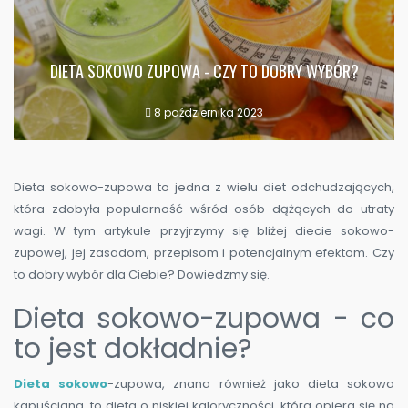
DIETA SOKOWO ZUPOWA - CZY TO DOBRY WYBÓR?
8 października 2023
Dieta sokowo-zupowa to jedna z wielu diet odchudzających,
która zdobyła popularność wśród osób dążących do utraty
wagi. W tym artykule przyjrzymy się bliżej diecie sokowo-
zupowej, jej zasadom, przepisom i potencjalnym efektom. Czy
to dobry wybór dla Ciebie? Dowiedzmy się.
Dieta sokowo-zupowa - co
to jest dokładnie?
Dieta sokowo
-zupowa, znana również jako dieta sokowa
kapuściana, to dieta o niskiej kaloryczności, która opiera się na